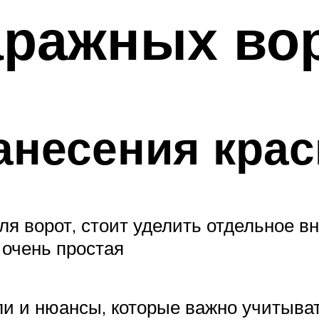
аражных во
анесения крас
я ворот, стоит уделить отдельное вн
 очень простая
 и нюансы, которые важно учитывать