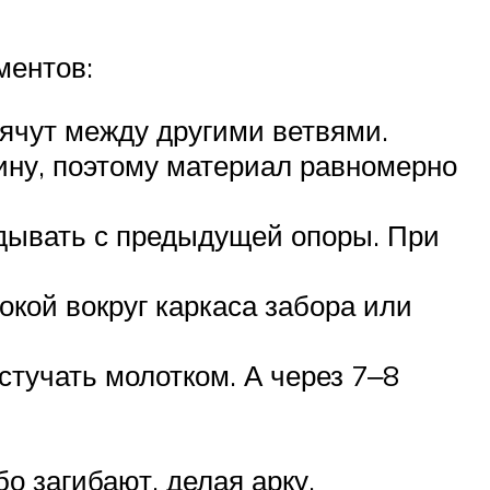
ментов:
рячут между другими ветвями.
ину, поэтому материал равномерно
адывать с предыдущей опоры. При
кой вокруг каркаса забора или
стучать молотком. А через 7‒8
о загибают, делая арку.