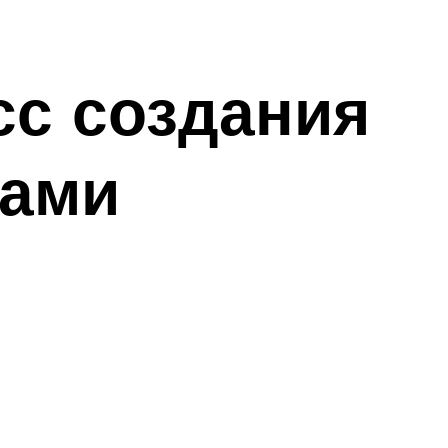
сс создания
ками