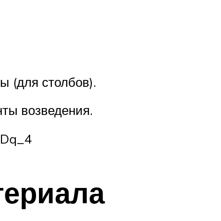
 (для столбов).
ты возведения.
1Dq_4
териала