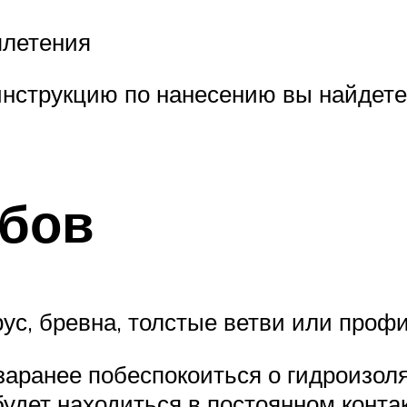
плетения
нструкцию по нанесению вы найдете 
лбов
рус, бревна, толстые ветви или проф
заранее побеспокоиться о гидроизоля
будет находиться в постоянном конта