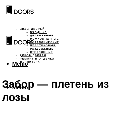
ВИДЫ ДВЕРЕЙ
ВХОДНЫЕ
ДЕРЕВЯННЫЕ
МЕЖКОМНАТНЫЕ
МЕТАЛЛИЧЕСКИЕ
ПЛАСТИКОВЫЕ
РАЗДВИЖНЫЕ
СТЕКЛЯННЫЕ
ДЕКОР ДВЕРЕЙ
РЕМОНТ И ОТДЕЛКА
Меню
ФУРНИТУРА
Забор — плетень из
Меню
лозы