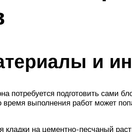
в
атериалы и и
она потребуется подготовить сами бл
во время выполнения работ может поп
ля кладки на цементно-песчаный раст