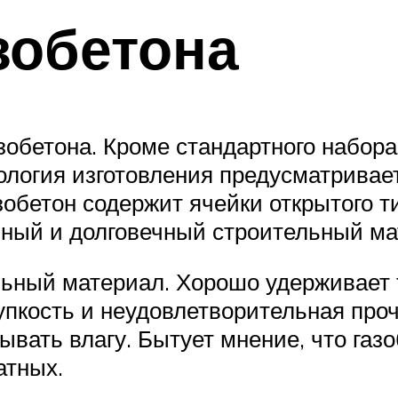
зобетона
зобетона. Кроме стандартного набор
ология изготовления предусматривае
зобетон содержит ячейки открытого 
очный и долговечный строительный ма
ный материал. Хорошо удерживает те
упкость и неудовлетворительная про
вать влагу. Бытует мнение, что газо
атных.