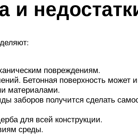
 и недостатк
деляют:
еханическим повреждениям.
ний. Бетонная поверхность может им
ми материалами.
ды заборов получится сделать самос
ерба для всей конструкции.
виям среды.