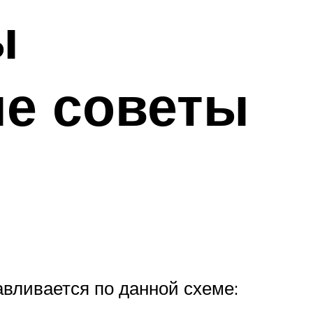
ы
ые советы
авливается по данной схеме: