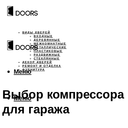
ВИДЫ ДВЕРЕЙ
ВХОДНЫЕ
ДЕРЕВЯННЫЕ
МЕЖКОМНАТНЫЕ
МЕТАЛЛИЧЕСКИЕ
ПЛАСТИКОВЫЕ
РАЗДВИЖНЫЕ
СТЕКЛЯННЫЕ
ДЕКОР ДВЕРЕЙ
РЕМОНТ И ОТДЕЛКА
Меню
ФУРНИТУРА
Выбор компрессора
Меню
для гаража