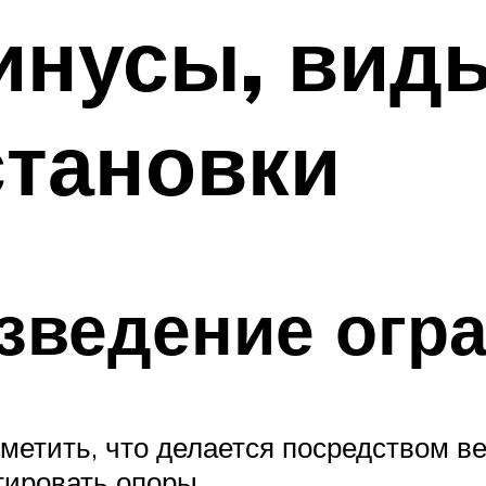
инусы, вид
становки
зведение огр
метить, что делается посредством ве
нтировать опоры