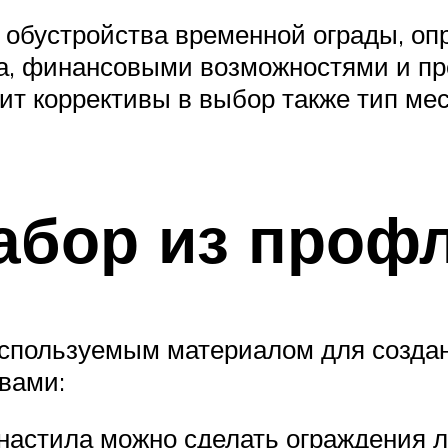
 обустройства временной ограды, оп
а, финансовыми возможностями и п
т коррективы в выбор также тип мес
абор из проф
используемым материалом для создан
вами:
фнастила можно сделать ограждения 