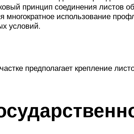
мковый принцип соединения листов об
я многократное использование проф
ых условий.
астке предполагает крепление листов
осударственно