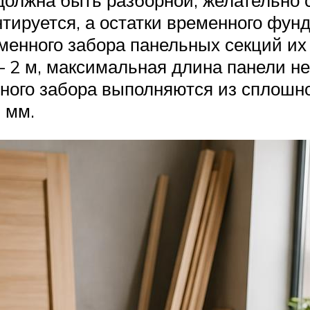
должна быть разборной, желательно 
тируется, а остатки временного фун
менного забора панельных секций и
 — 2 м, максимальная длина панели н
ого забора выполняются из сплошног
 мм.