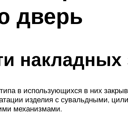
ю дверь
ти накладных 
 типа в использующихся в них закры
уатации изделия с сувальдными, ци
ими механизмами.