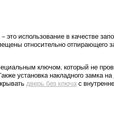
 – это использование в качестве зап
ещены относительно отпирающего за
пециальным ключом, который не прово
 Также установка накладного замка 
акрывать
дверь без ключа
с внутренн