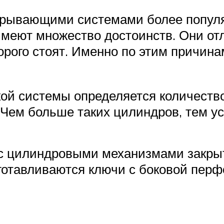
рывающими системами более популяр
имеют множество достоинств. Они от
орого стоят. Именно по этим причин
кой системы определяется количест
 Чем больше таких цилиндров, тем у
с цилиндровыми механизмами закры
готавливаются ключи с боковой перф