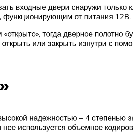
вать входные двери снаружи только к
м, функционирующим от питания 12В.
 «открыто», тогда дверное полотно б
 открыть или закрыть изнутри с пом
»
высокой надежностью – 4 степенью з
я нее используется объемное кодиро