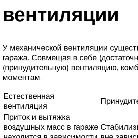
вентиляции
У механической вентиляции сущест
гаража. Совмещая в себе (достаточ
(принудительную) вентиляцию, ком
моментам.
Естественная
Принудит
вентиляция
Приток и вытяжка
воздушных масс в гараже
Стабилизи
находится в зависимости
вне завис