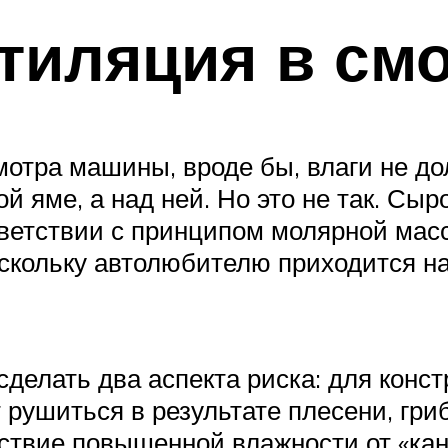
тиляция в см
смотра машины, вроде бы, влаги не до
й яме, а над ней. Но это не так. Сыр
етствии с принципом молярной масс
скольку автолюбителю приходится на
сделать два аспекта риска: для конст
 рушиться в результате плесени, гри
ствие повышенной влажности от «кан