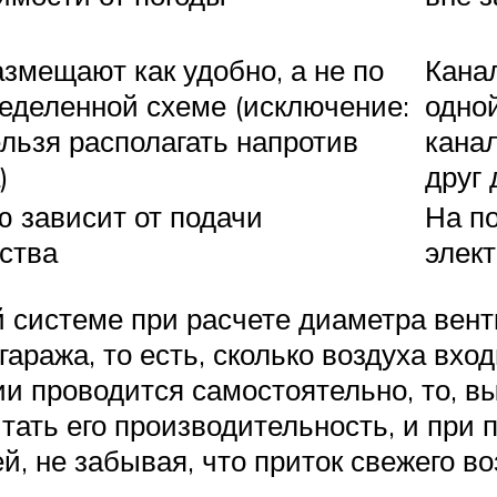
змещают как удобно, а не по
Канал
еделенной схеме (исключение:
одно
льзя располагать напротив
кана
)
друг 
 зависит от подачи
На по
ства
элек
системе при расчете диаметра вентк
аража, то есть, сколько воздуха вхо
и проводится самостоятельно, то, в
тать его производительность, и при 
й, не забывая, что приток свежего в