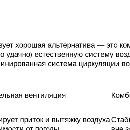
вует хорошая альтернатива — это к
но удачно) естественную систему во
бинированная система циркуляции во
ельная вентиляция
Комб
рует приток и вытяжку воздуха
Стаб
имости от погоды
вне 