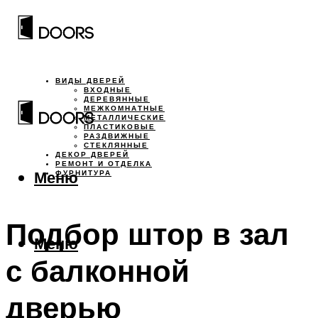
ВИДЫ ДВЕРЕЙ
ВХОДНЫЕ
ДЕРЕВЯННЫЕ
МЕЖКОМНАТНЫЕ
МЕТАЛЛИЧЕСКИЕ
ПЛАСТИКОВЫЕ
РАЗДВИЖНЫЕ
СТЕКЛЯННЫЕ
ДЕКОР ДВЕРЕЙ
РЕМОНТ И ОТДЕЛКА
Меню
ФУРНИТУРА
Подбор штор в зал
Меню
с балконной
дверью