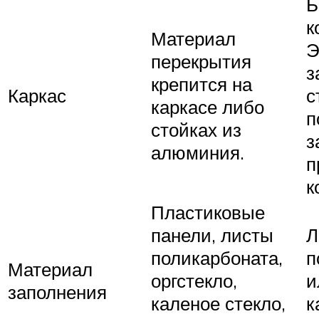
Б
к
Материал
Э
перекрытия
з
крепится на
Каркас
с
каркасе либо
п
стойках из
з
алюминия.
п
к
Пластиковые
панели, листы
Л
поликарбоната,
п
Материал
оргстекло,
и
заполнения
каленое стекло,
к