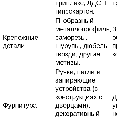
триплекс, ЛДСП,
т
гипсокартон.
П-образный
металлопрофиль,
З
Крепежные
саморезы,
о
детали
шурупы, дюбель-
п
гвозди, другие
к
метизы.
Ручки, петли и
запирающие
устройства (в
конструкциях с
Д
Фурнитура
дверцами),
у
декоративный
н