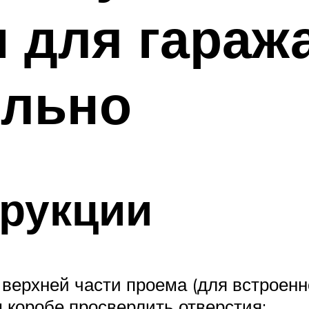
 для гараж
ельно
трукции
 верхней части проема (для встроенн
 коробе просверлить отверстия: