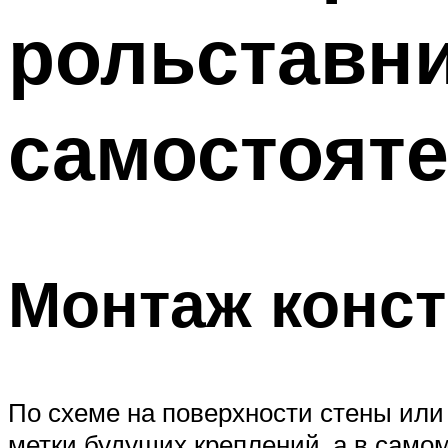
рольставни
самостоят
Монтаж конс
По схеме на поверхности стены или
метки будущих креплений, а в самом