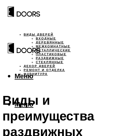
ВИДЫ ДВЕРЕЙ
ВХОДНЫЕ
ДЕРЕВЯННЫЕ
МЕЖКОМНАТНЫЕ
МЕТАЛЛИЧЕСКИЕ
ПЛАСТИКОВЫЕ
РАЗДВИЖНЫЕ
СТЕКЛЯННЫЕ
ДЕКОР ДВЕРЕЙ
РЕМОНТ И ОТДЕЛКА
Меню
ФУРНИТУРА
Виды и
Меню
преимущества
раздвижных