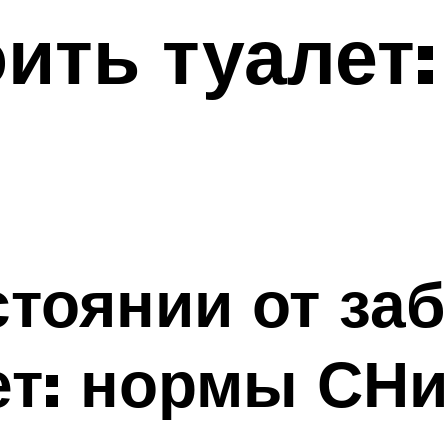
ить туалет
стоянии от за
ет: нормы СНи