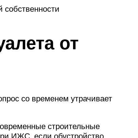
й собственности
уалета от
вопрос со временем утрачивает
 современные строительные
три ИЖС, если обустройство