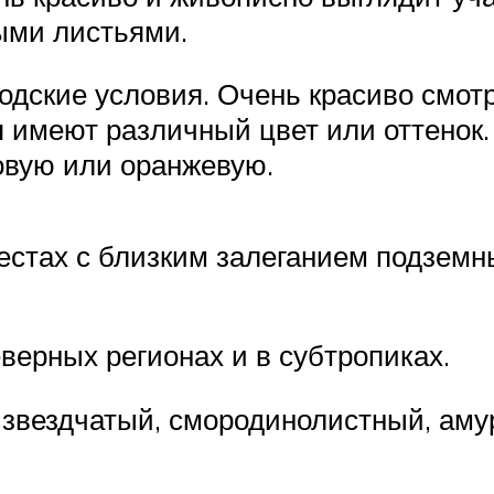
ыми листьями.
одские условия. Очень красиво смот
я имеют различный цвет или оттенок
овую или оранжевую.
естах с близким залеганием подземн
ерных регионах и в субтропиках.
вездчатый, смородинолистный, амур