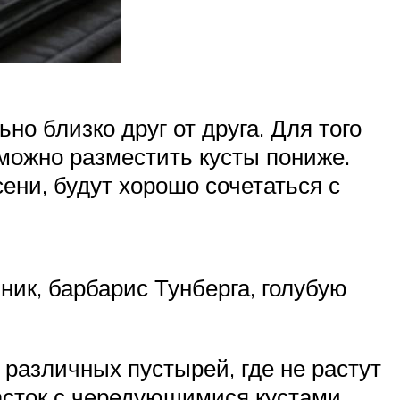
о близко друг от друга. Для того
 можно разместить кусты пониже.
ени, будут хорошо сочетаться с
ник, барбарис Тунберга, голубую
 различных пустырей, где не растут
асток с чередующимися кустами