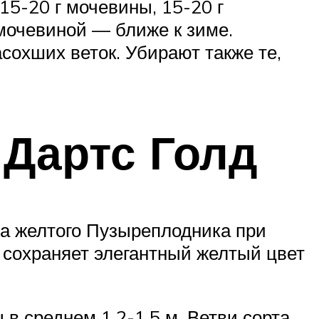
15-20 г мочевины, 15-20 г
мочевиной — ближе к зиме.
сохших веток. Убирают также те,
Дартс Голд
рма желтого Пузыреплодника при
 сохраняет элегантный желтый цвет
в среднем 1,2-1,5 м. Ветви сорта