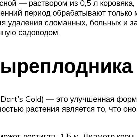
ной — раствором из 0,5 л коровяка, 
сенний период обрабатывают только 
ля удаления сломанных, больных и за
нную садоводом.
зыреплодника 
us Dart’s Gold) — это улучшенная фо
остью растения является то, что оно
жет достигать 1,5 м. Диаметр кроны 