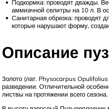
Подкормка: проводят дважды. Вес
аммиачной селитры на 10 л. В о
Санитарная обрезка: проводят д
которые нарушают форму, созда
Описание пу
Золото (лат. Physocarpus Opulifoli
разведении. Отличительной особенн
листвы на протяжении всего сезона.
В высоту взрослый Пузыреплодник мо