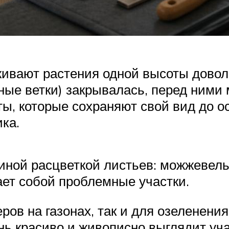
вают растения одной высоты довольн
ные ветки) закрывалась, перед ними
ы, которые сохраняют свой вид до ос
ка.
иной расцветкой листьев: можжевель
ает собой проблемные участки.
ров на газонах, так и для озеленения
нь красиво и живописно выглядит уч