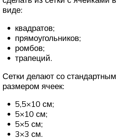
виде:
квадратов;
прямоугольников;
ромбов;
трапеций.
Сетки делают со стандартным
размером ячеек:
5,5×10 см;
5×10 см;
5×5 см;
3×3 см.