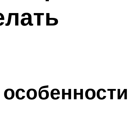
елать
 особенности