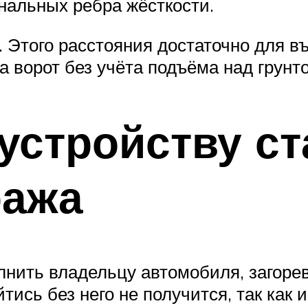
ональных ребра жёсткости.
 Этого расстояния достаточно для в
а ворот без учёта подъёма над грунт
 устройству с
ража
олнить владельцу автомобиля, загор
йтись без него не получится, так как