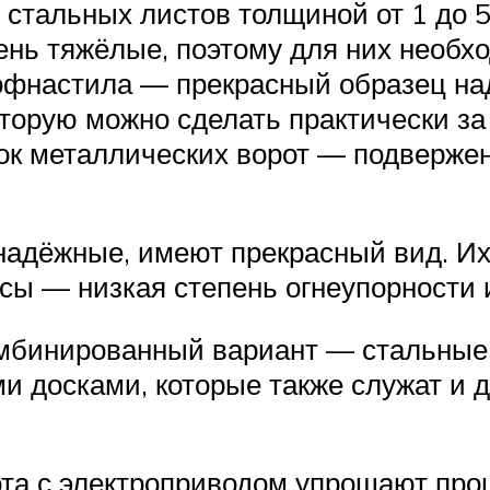
 стальных листов толщиной от 1 до 
ень тяжёлые, поэтому для них необх
офнастила — прекрасный образец над
оторую можно сделать практически за
ок металлических ворот — подверже
надёжные, имеют прекрасный вид. И
сы — низкая степень огнеупорности 
омбинированный вариант — стальные
и досками, которые также служат и
а с электроприводом упрощают проц