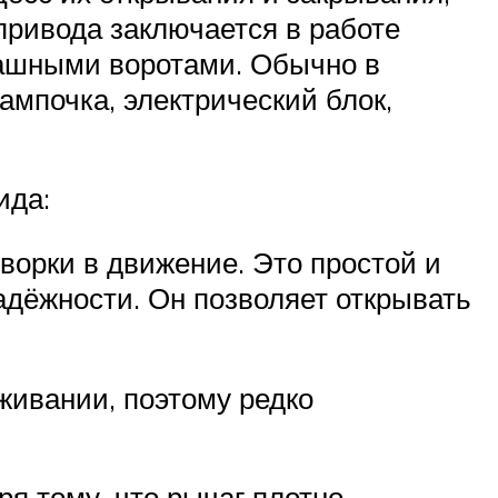
опривода заключается в работе
пашными воротами. Обычно в
ампочка, электрический блок,
ида:
орки в движение. Это простой и
адёжности. Он позволяет открывать
ивании, поэтому редко
я тому, что рычаг плотно