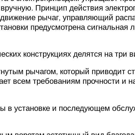
ь вручную. Принцип действия электр
 в движение рычаг, управляющий рас
тановки предусмотрена сигнальная л
еских конструкциях делятся на три в
утым рычагом, который приводит ств
чает всем требованиям прочности и н
ы в установке и последующем обслуж
м воротам эстетичный вид благодар