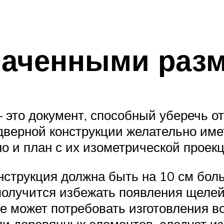
наченными раз
 это документ, способный уберечь от
дверной конструкции желательно имет
о и план с их изометрической проекц
струкция должна быть на 10 см бол
получится избежать появления щеле
 может потребовать изготовления вор
ли деревянных элементов, следует и