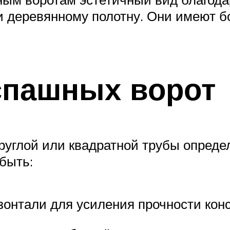
и деревянному полотну. Они имеют б
спашных ворот
круглой или квадратной трубы опреде
 быть:
зонтали для усиления прочности конс