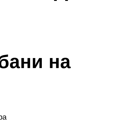
бани на
ра