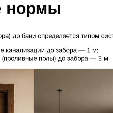
е нормы
ора) до бани определяется типом си
ме канализации до забора — 1 м;
т (проливные полы) до забора — 3 м.