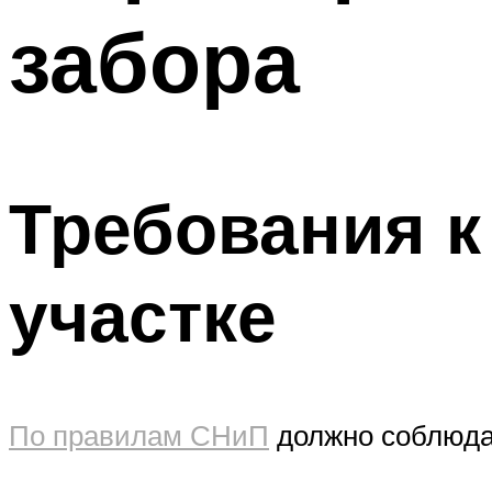
забора
Требования к
участке
По правилам СНиП
должно соблюдат