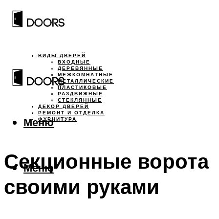
ВИДЫ ДВЕРЕЙ
ВХОДНЫЕ
ДЕРЕВЯННЫЕ
МЕЖКОМНАТНЫЕ
МЕТАЛЛИЧЕСКИЕ
ПЛАСТИКОВЫЕ
РАЗДВИЖНЫЕ
СТЕКЛЯННЫЕ
ДЕКОР ДВЕРЕЙ
РЕМОНТ И ОТДЕЛКА
Меню
ФУРНИТУРА
Секционные ворота
Меню
своими руками