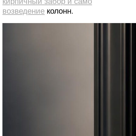
кирпичный забор и само
возведение
колонн.