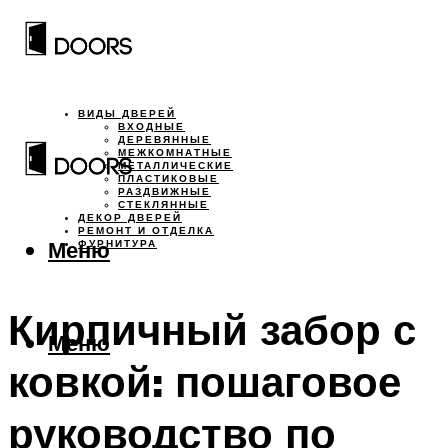
ВИДЫ ДВЕРЕЙ
ВХОДНЫЕ
ДЕРЕВЯННЫЕ
МЕЖКОМНАТНЫЕ
МЕТАЛЛИЧЕСКИЕ
ПЛАСТИКОВЫЕ
РАЗДВИЖНЫЕ
СТЕКЛЯННЫЕ
ДЕКОР ДВЕРЕЙ
РЕМОНТ И ОТДЕЛКА
Меню
ФУРНИТУРА
Кирпичный забор с
Меню
ковкой: пошаговое
руководство по