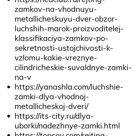
zamkov-na-vhodnuyu-
metallicheskuyu-dver-obzor-
luchshih-marok-proizvoditelej-
klassifikaciya-zamkov-po-
sekretnosti-ustojchivosti-k-
vzlomu-kakie-vreznye-
cilindricheskie-suvaldnye-zamki-
na-v
https://yanashla.com/luchshie-
zamki-dlya-vhodnoj-
metallicheskoj-dveri/
https://its-city.ru/dlya-
uborki/nadezhnye-zamki.html
https://topsov.com/rejting-