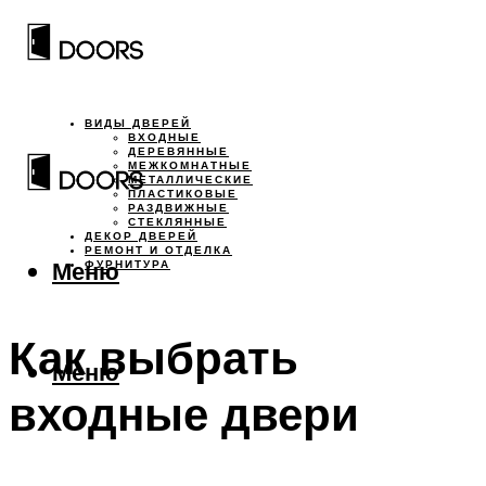
ВИДЫ ДВЕРЕЙ
ВХОДНЫЕ
ДЕРЕВЯННЫЕ
МЕЖКОМНАТНЫЕ
МЕТАЛЛИЧЕСКИЕ
ПЛАСТИКОВЫЕ
РАЗДВИЖНЫЕ
СТЕКЛЯННЫЕ
ДЕКОР ДВЕРЕЙ
РЕМОНТ И ОТДЕЛКА
Меню
ФУРНИТУРА
Как выбрать
Меню
входные двери