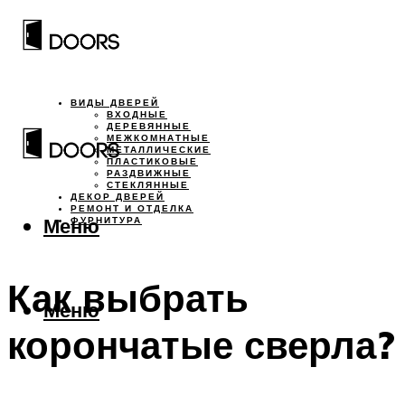
ВИДЫ ДВЕРЕЙ
ВХОДНЫЕ
ДЕРЕВЯННЫЕ
МЕЖКОМНАТНЫЕ
МЕТАЛЛИЧЕСКИЕ
ПЛАСТИКОВЫЕ
РАЗДВИЖНЫЕ
СТЕКЛЯННЫЕ
ДЕКОР ДВЕРЕЙ
РЕМОНТ И ОТДЕЛКА
Меню
ФУРНИТУРА
Как выбрать
Меню
корончатые сверла?