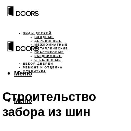
ВИДЫ ДВЕРЕЙ
ВХОДНЫЕ
ДЕРЕВЯННЫЕ
МЕЖКОМНАТНЫЕ
МЕТАЛЛИЧЕСКИЕ
ПЛАСТИКОВЫЕ
РАЗДВИЖНЫЕ
СТЕКЛЯННЫЕ
ДЕКОР ДВЕРЕЙ
РЕМОНТ И ОТДЕЛКА
Меню
ФУРНИТУРА
Строительство
Меню
забора из шин