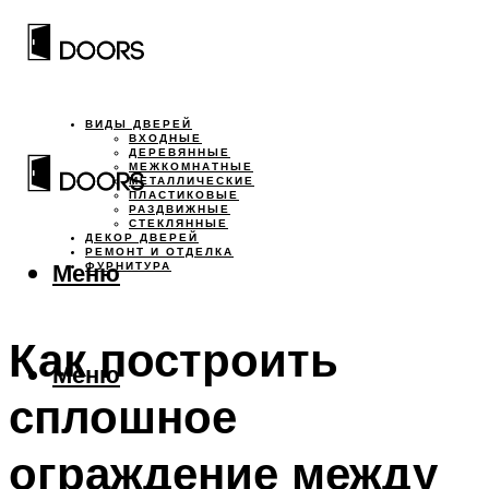
ВИДЫ ДВЕРЕЙ
ВХОДНЫЕ
ДЕРЕВЯННЫЕ
МЕЖКОМНАТНЫЕ
МЕТАЛЛИЧЕСКИЕ
ПЛАСТИКОВЫЕ
РАЗДВИЖНЫЕ
СТЕКЛЯННЫЕ
ДЕКОР ДВЕРЕЙ
РЕМОНТ И ОТДЕЛКА
Меню
ФУРНИТУРА
Как построить
Меню
сплошное
ограждение между