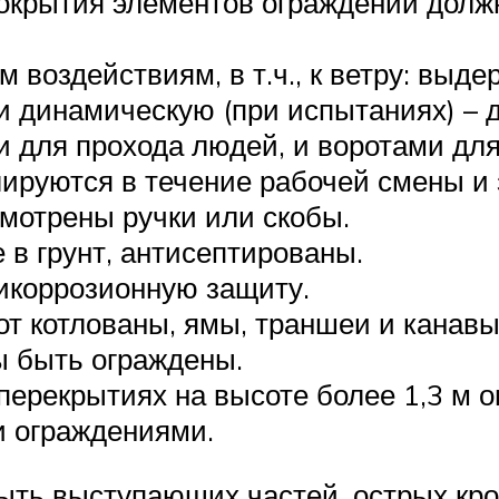
окрытия элементов ограждений долж
 воздействиям, в т.ч., к ветру: вы
 и динамическую (при испытаниях) – 
для прохода людей, и воротами для
лируются в течение рабочей смены и 
мотрены ручки или скобы.
в грунт, антисептированы.
икоррозионную защиту.
т котлованы, ямы, траншеи и канавы
ы быть ограждены.
перекрытиях на высоте более 1,3 м 
 ограждениями.
ыть выступающих частей, острых кром