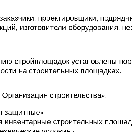
заказчики, проектировщики, подрядч
кций, изготовители оборудования, не
нию стройплощадок установлены но
сти на строительных площадках:
 Организация строительства».
я защитные».
 инвентарные строительных площадо
ехнические условия».