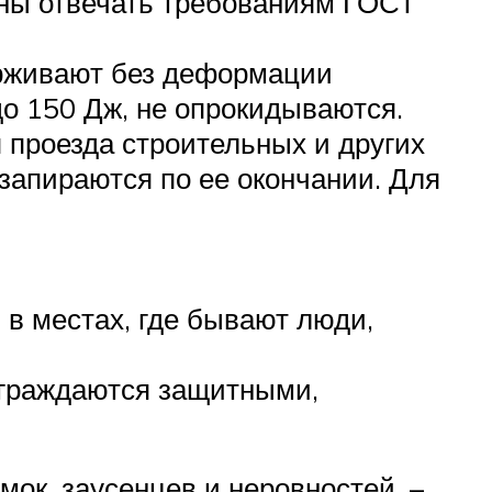
ны отвечать требованиям ГОСТ
держивают без деформации
до 150 Дж, не опрокидываются.
 проезда строительных и других
запираются по ее окончании. Для
 в местах, где бывают люди,
ограждаются защитными,
ок, заусенцев и неровностей, –