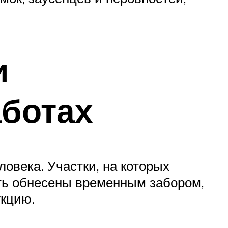
и
ботах
овека. Участки, на которых
ть обнесены временным забором,
кцию.