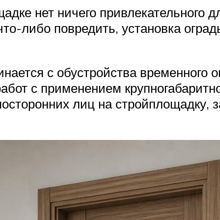
щадке нет ничего привлекательного 
что-либо повредить, установка огра
нается с обустройства временного о
абот с применением крупногабаритно
посторонних лиц на стройплощадку,