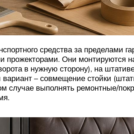
спортного средства за пределами га
 прожекторами. Они монтируются на
оворота в нужную сторону), на штатив
вариант – совмещение стойки (штати
том случае выполнять ремонтные/пок
мя.