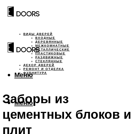
ВИДЫ ДВЕРЕЙ
ВХОДНЫЕ
ДЕРЕВЯННЫЕ
МЕЖКОМНАТНЫЕ
МЕТАЛЛИЧЕСКИЕ
ПЛАСТИКОВЫЕ
РАЗДВИЖНЫЕ
СТЕКЛЯННЫЕ
ДЕКОР ДВЕРЕЙ
РЕМОНТ И ОТДЕЛКА
Меню
ФУРНИТУРА
Заборы из
Меню
цементных блоков и
плит