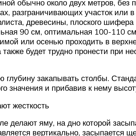
ной обычно около двух метров, без 
ах, разграничивающих участок или в
флиста, древесины, плоского шифера 
ьная 90 см, оптимальная 100-110 см
зимой или осенью проходить в верхне
 также будет трудно пронести при н
кую глубину закапывать столбы. Стан
го значения и прибавив к нему высот
ют жесткость
ле делают яму, на дно которой засы
авляется вертикально, засыпается щ