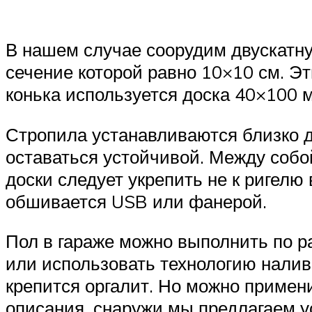
В нашем случае соорудим двускатну
сечение которой равно 10×10 см. Эт
конька используется доска 40×100 
Стропила устанавливаются близко др
оставаться устойчивой. Между собой
доски следует укрепить не к ригелю 
обшивается USB или фанерой.
Пол в гараже можно выполнить по р
или использовать технологию налив
крепится оргалит. Но можно примени
описания, снаружи мы предлагаем у