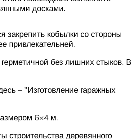
вянными досками.
ся закрепить кобылки со стороны
ее привлекательней.
 герметичной без лишних стыков. В
здесь –
Изготовление гаражных
размером 6×4 м.
ты строительства деревянного