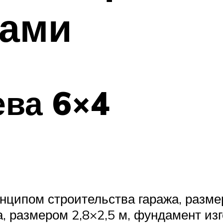
ками
ева 6×4
нципом строительства гаража, размер
а, размером 2,8×2,5 м, фундамент из