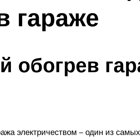
в гараже
й обогрев гар
ража электричеством – один из самы