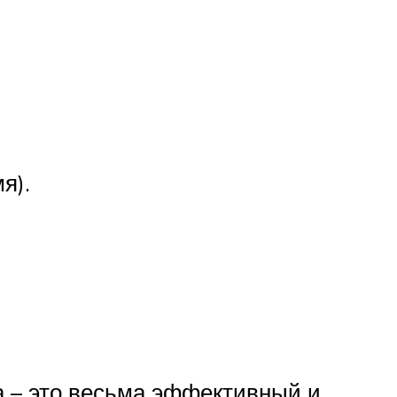
я).
а – это весьма эффективный и