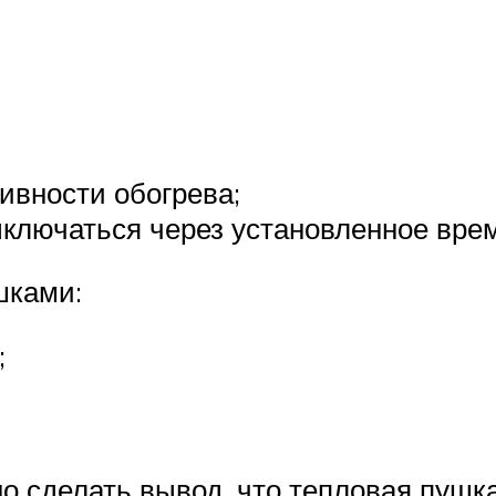
ивности обогрева;
ключаться через установленное врем
шками:
;
о сделать вывод, что тепловая пушк