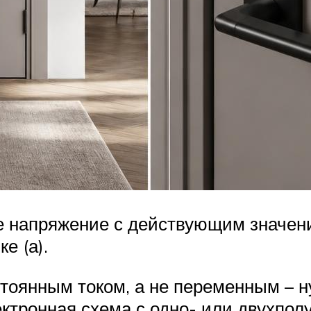
е напряжение с действующим значен
е (а).
тоянным током, а не переменным – н
ктронная схема с одно- или двухпо