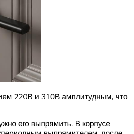
ием 220В и 310В амплитудным, что
ужно его выпрямить. В корпусе
лупериодным выпрямителем, после