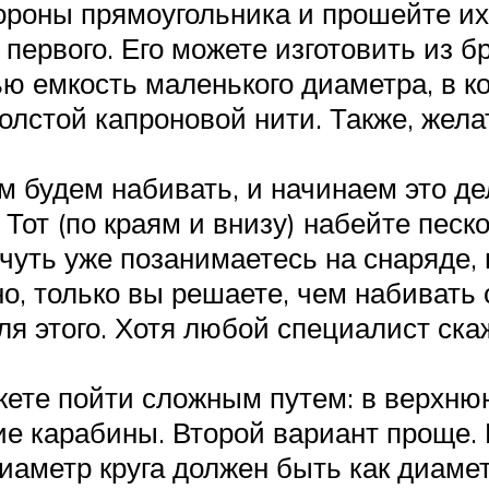
тороны прямоугольника и прошейте их
ервого. Его можете изготовить из б
ью емкость маленького диаметра, в к
лстой капроновой нити. Также, жела
м будем набивать, и начинаем это д
 Тот (по краям и внизу) набейте песк
чуть уже позанимаетесь на снаряде, 
о, только вы решаете, чем набивать 
ля этого. Хотя любой специалист ска
ете пойти сложным путем: в верхню
ие карабины. Второй вариант проще.
аметр круга должен быть как диамет