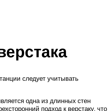
верстака
танции следует учитывать
вляется одна из длинных стен
рехсторонний подход к верстаку, что