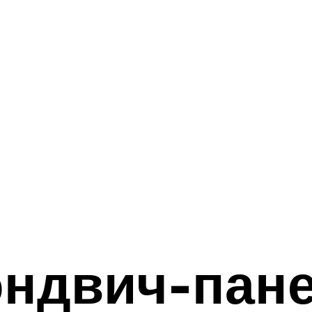
эндвич-пан