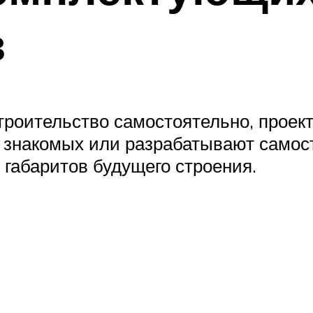
в
роительство самостоятельно, проек
 у знакомых или разрабатывают само
 габаритов будущего строения.