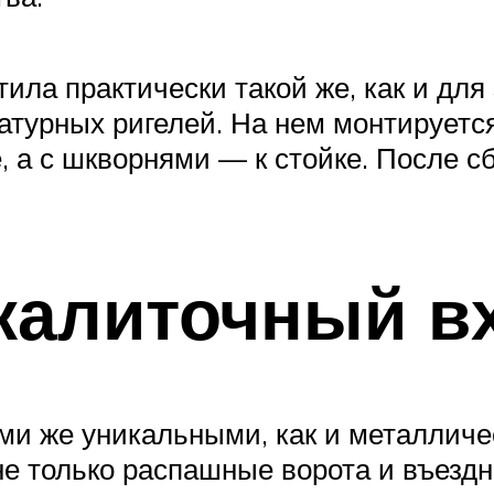
ила практически такой же, как и для
атурных ригелей. На нем монтируется
, а с шкворнями — к стойке. После с
калиточный в
ми же уникальными, как и металличе
не только распашные ворота и въездн