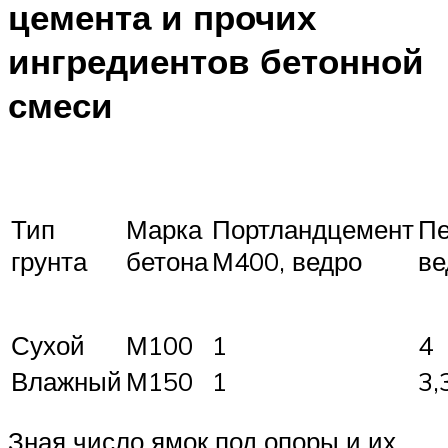
цемента и прочих
ингредиентов бетонной
смеси
Тип
Марка
Портландцемент
Пе
грунта
бетона
М400, ведро
ве
Сухой
М100
1
4
Влажный
М150
1
3,
Зная число ямок под опоры и их