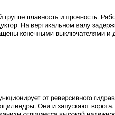
 группе плавность и прочность. Рабо
едуктор. На вертикальном валу заде
нащены конечными выключателями и д
нкционирует от реверсивного гидрав
роцилиндры. Они и запускают ворота.
ханизм отличается высокой надежност