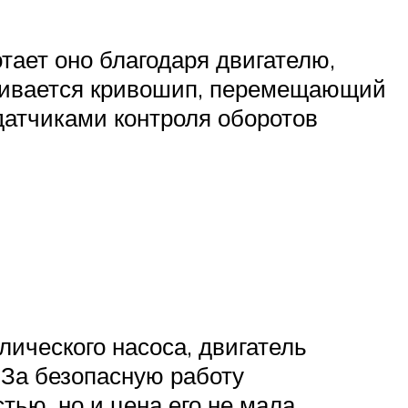
тает оно благодаря двигателю,
рживается кривошип, перемещающий
атчиками контроля оборотов
лического насоса, двигатель
 За безопасную работу
ью, но и цена его не мала.