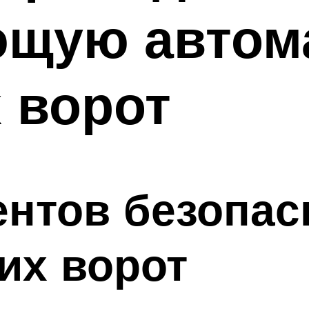
ющую автом
 ворот
нтов безопас
их ворот