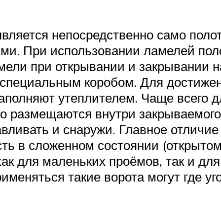
является непосредственно само полот
ми. При использовании ламелей пол
ламели при открывании и закрывании
я специальным коробом. Для достиж
аполняют утеплителем. Чаще всего д
но размещаются внутри закрываемог
авливать и снаружи. Главное отличи
ть в сложенном состоянии (открытом 
ак для маленьких проёмов, так и дл
рименяться такие ворота могут где уг