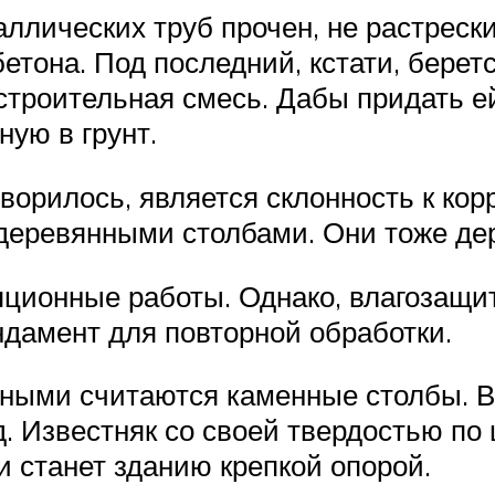
ллических труб прочен, не растреск
бетона. Под последний, кстати, берет
 строительная смесь. Дабы придать е
ую в грунт.
ворилось, является склонность к ко
деревянными столбами. Они тоже держ
яционные работы. Однако, влагозащи
дамент для повторной обработки.
ыми считаются каменные столбы. В
. Известняк со своей твердостью по
и станет зданию крепкой опорой.