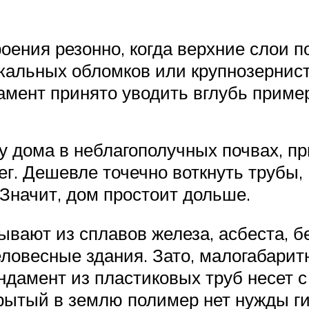
оения резонно, когда верхние слои 
скальных обломков или крупнозернист
амент принято уводить вглубь приме
у дома в неблагополучных почвах, пр
нег. Дешевле точечно воткнуть трубы,
 Значит, дом простоит дольше.
вают из сплавов железа, асбеста, бе
ловесные здания. Зато, малогабарит
ндамент из пластиковых труб несет с
Врытый в землю полимер нет нужды г