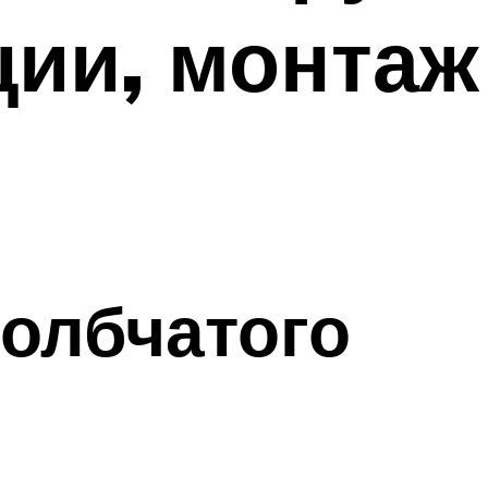
ции, монтаж
толбчатого