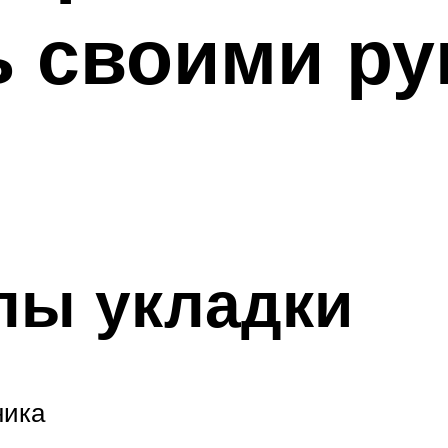
ь своими ру
пы укладки
ника