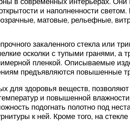
рны в современных интерьерах. Они 
открытости и наполненности светом. 
розрачные, матовые, рельефные, вит
прочного закаленного стекла или три
елкие осколки с тупыми гранями, а т
лимерной пленкой. Описываемые изд
лениям предъявляются повышенные т
ых для здоровья веществ, позволяю
 температур и повышенной влажности,
можность подогнать полотно под нес
урнитуры к ней. Кроме того, на стекл