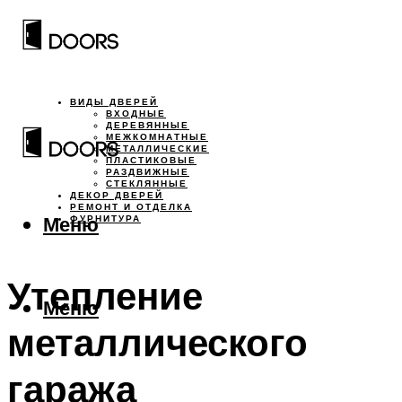
ВИДЫ ДВЕРЕЙ
ВХОДНЫЕ
ДЕРЕВЯННЫЕ
МЕЖКОМНАТНЫЕ
МЕТАЛЛИЧЕСКИЕ
ПЛАСТИКОВЫЕ
РАЗДВИЖНЫЕ
СТЕКЛЯННЫЕ
ДЕКОР ДВЕРЕЙ
РЕМОНТ И ОТДЕЛКА
Меню
ФУРНИТУРА
Утепление
Меню
металлического
гаража