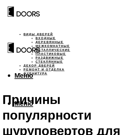
ВИДЫ ДВЕРЕЙ
ВХОДНЫЕ
ДЕРЕВЯННЫЕ
МЕЖКОМНАТНЫЕ
МЕТАЛЛИЧЕСКИЕ
ПЛАСТИКОВЫЕ
РАЗДВИЖНЫЕ
СТЕКЛЯННЫЕ
ДЕКОР ДВЕРЕЙ
РЕМОНТ И ОТДЕЛКА
Меню
ФУРНИТУРА
Причины
Меню
популярности
шуруповертов для