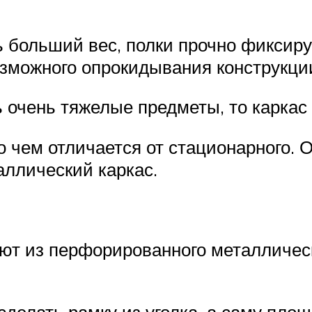
 больший вес, полки прочно фиксиру
озможного опрокидывания конструкци
ь очень тяжелые предметы, то каркас
чем отличается от стационарного. О
аллический каркас.
ают из перфорированного металличес
делать рамку из уголка, а саму площа