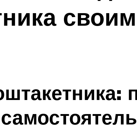
ника своим
оштакетника: 
 самостоятел