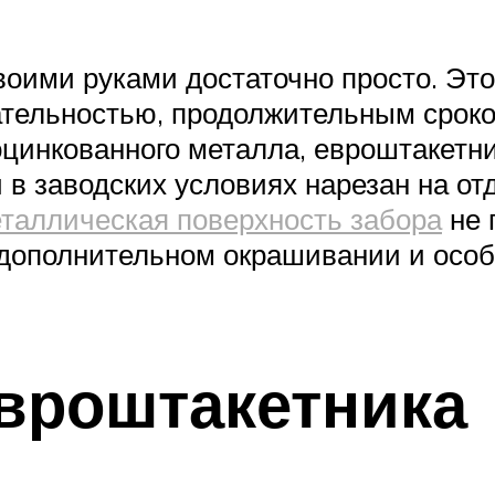
воими руками достаточно просто. Это
ательностью, продолжительным сроко
оцинкованного металла, евроштакетни
 в заводских условиях нарезан на от
таллическая поверхность забора
не 
 дополнительном окрашивании и особ
вроштакетника