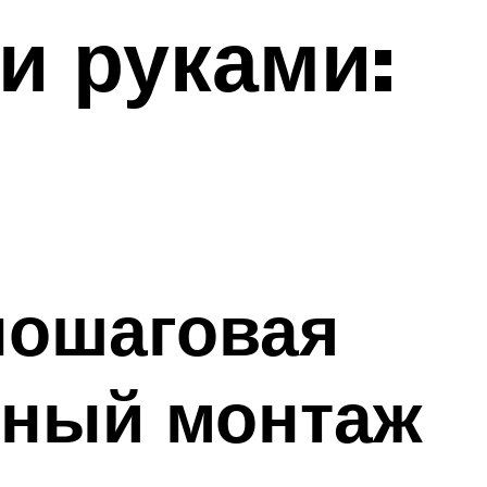
и руками:
пошаговая
ьный монтаж