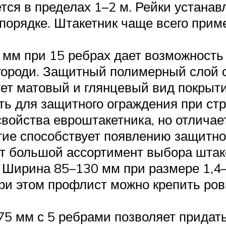
ется в пределах 1–2 м. Рейки устана
орядке. Штакетник чаще всего прим
 мм при 15 ребрах дает возможность
городи. Защитный полимерный слой с
ет матовый и глянцевый вид покрыт
ть для защитного ограждения при ст
 свойства евроштакетника, но отлича
ие способствует появлению защитной
большой ассортимент выбора штакет
 Ширина 85–130 мм при размере 1,4–
При этом профлист можно крепить ров
75 мм с 5 ребрами позволяет придат