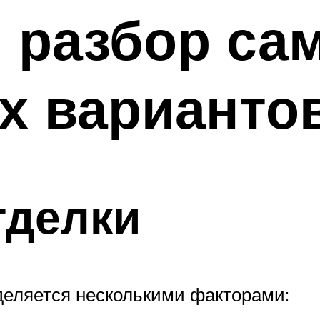
 разбор са
х варианто
тделки
деляется несколькими факторами: