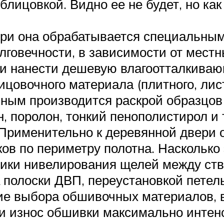
облицовкой. Видно ее не будет, но ка
ри она обрабатывается специальным
лговечности, в зависимости от местн
о и нанести дешевую влагоотталкиваю
цовочного материала (плитного, лис
нным производится раскрой образцов
н, поролон, тонкий пенополистирол и 
Применительно к деревянной двери 
ов по периметру полотна. Насколько
дики нивелирования щелей между ств
 полоски ДВП, переустановкой петел
ие выбора обшивочных материалов, в
ри износ обшивки максимально интен