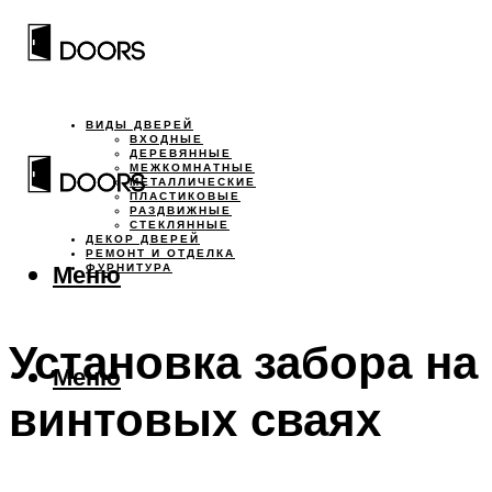
ВИДЫ ДВЕРЕЙ
ВХОДНЫЕ
ДЕРЕВЯННЫЕ
МЕЖКОМНАТНЫЕ
МЕТАЛЛИЧЕСКИЕ
ПЛАСТИКОВЫЕ
РАЗДВИЖНЫЕ
СТЕКЛЯННЫЕ
ДЕКОР ДВЕРЕЙ
РЕМОНТ И ОТДЕЛКА
Меню
ФУРНИТУРА
Установка забора на
Меню
винтовых сваях