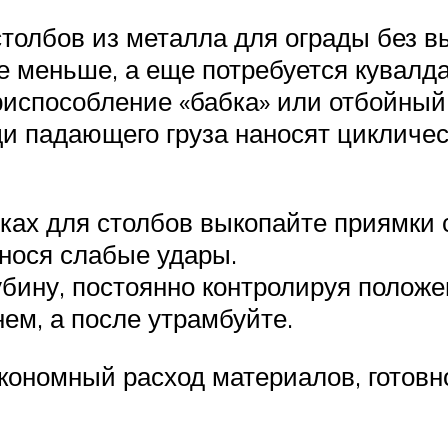
столбов из металла для ограды без 
е меньше, а еще потребуется кувалда
риспособление «бабка» или отбойный 
щи падающего груза наносят цикличе
ках для столбов выкопайте приямки с
анося слабые удары.
убину, постоянно контролируя положе
ем, а после утрамбуйте.
ономный расход материалов, готовно