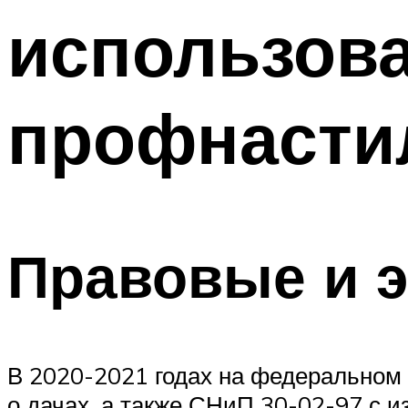
использова
профнасти
Правовые и 
В 2020-2021 годах на федеральном у
о дачах, а также СНиП 30-02-97 с 