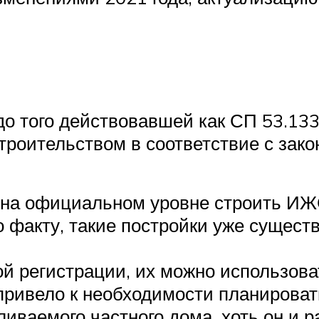
до того действовавшей как СП 53.13
троительством в соответствие с зак
на официальном уровне строить ИЖС
 факту, такие постройки уже существ
й регистрации, их можно использова
привело к необходимости планироват
иваемого частного дома, хоть он и р